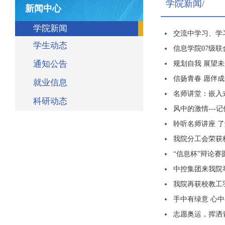
学院新闻/
新闻中心
学院新闻
交流中学习、学
学生动态
信息学院07级
通知公告
规划自我 展望
信扬青春 愿伴
就业信息
名师讲堂：嵌入
科研动态
风中的激情---
聆听名师讲座 
我院分工会荣获
“信息杯”辩论赛
中控集团来我院
我院再获校教工
手中有绿意 心
志愿奥运，挥洒