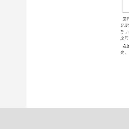
回顾
足现
务，
之间
在以
光。