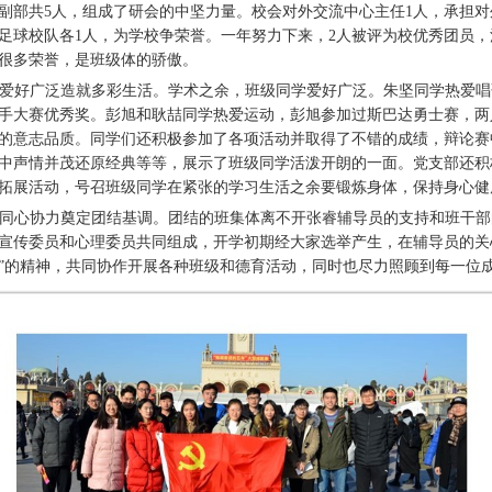
副部共5人，组成了研会的中坚力量。校会对外交流中心主任1人，承担
足球校队各1人，为学校争荣誉。一年努力下来，2人被评为校优秀团员
很多荣誉，是班级体的骄傲。
爱好广泛造就多彩生活。学术之余，班级同学爱好广泛。朱坚同学热爱唱
手大赛优秀奖。彭旭和耿喆同学热爱运动，彭旭参加过斯巴达勇士赛，两
的意志品质。同学们还积极参加了各项活动并取得了不错的成绩，辩论赛
中声情并茂还原经典等等，展示了班级同学活泼开朗的一面。党支部还积
拓展活动，号召班级同学在紧张的学习生活之余要锻炼身体，保持身心健
同心协力奠定团结基调。团结的班集体离不开张睿辅导员的支持和班干部
宣传委员和心理委员共同组成，开学初期经大家选举产生，在辅导员的关
”的精神，共同协作开展各种班级和德育活动，同时也尽力照顾到每一位