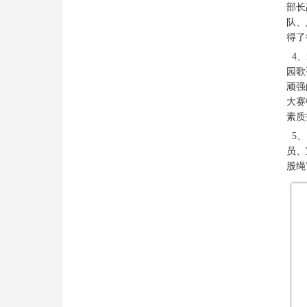
部长
队、
得了
4、
园歌
顽强
大赛
素质
5、
员、
股绳