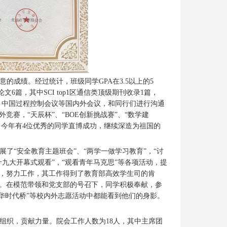
成绩。经过统计，班级同学GPA在3.5以上的5
文6篇，其中SCI top1区通信类顶级期刊收录1篇，
决策会议、中国过程控制会议等国内外会议，和同行们进行沟通
赛，“天辰杯”、“BOE创新挑战赛”、“数学建
。今年有4位优秀的同学直博成功，继续深造为祖国的
了“安全教育主题班会”、“两学一做学习教育”，“讨
“十九大开幕式观看”，“观看青年马克思”等各项活动，提
，努力工作，其工作得到了教育部高效学生司的肯
。在模范带领和党支部的号召下，同学积极奉献，参
“歌华时代桥”等校内外志愿活动中都能看到他们的身影。
组织，贡献力量。院会工作人数为18人，其中主席团