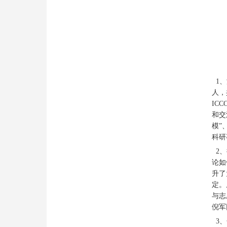
1、
人，
IC
和交
模”
科研
2、
论如
升了
定。
与志
倪军
3、