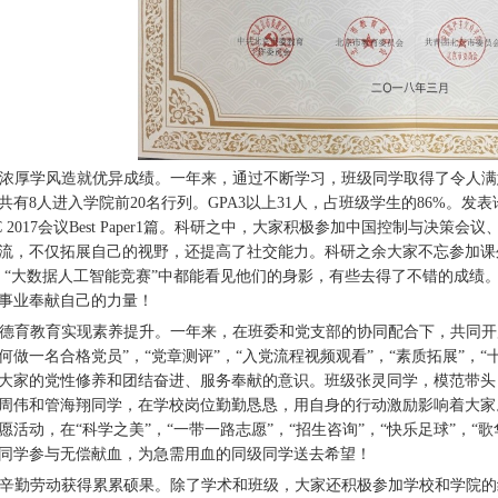
浓厚学风造就优异成绩。一年来，通过不断学习，班级同学取得了令人满意的
共有8人进入学院前20名行列。GPA3以上31人，占班级学生的86%。发表论
CC 2017会议Best Paper1篇。科研之中，大家积极参加中国控制与
流，不仅拓展自己的视野，还提高了社交能力。科研之余大家不忘参加课外竞
、“大数据人工智能竞赛”中都能看见他们的身影，有些去得了不错的成绩
事业奉献自己的力量！
德育教育实现素养提升。一年来，在班委和党支部的协同配合下，共同开展
何做一名合格党员”，“党章测评”，“入党流程视频观看”，“素质拓展”，
大家的党性修养和团结奋进、服务奉献的意识。班级张灵同学，模范带头
周伟和管海翔同学，在学校岗位勤勤恳恳，用自身的行动激励影响着大家
愿活动，在“科学之美”，“一带一路志愿”，“招生咨询”，“快乐足球”，
同学参与无偿献血，为急需用血的同级同学送去希望！
辛勤劳动获得累累硕果。除了学术和班级，大家还积极参加学校和学院的