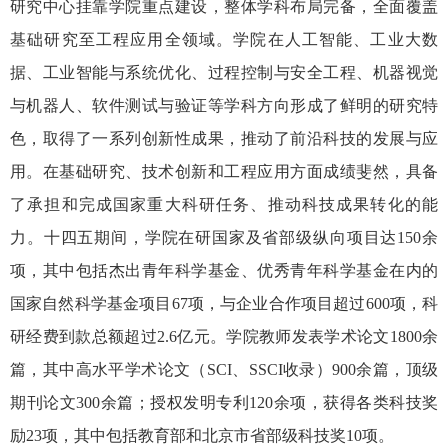
研究中心挂靠学院重点建设，整体学科布局完备，全面覆盖
基础研究至工程应用全领域。学院在人工智能、工业大数
据、工业智能与系统优化、过程控制与安全工程、机器视觉
与机器人、软件测试与验证等学科方向形成了鲜明的研究特
色，取得了一系列创新性成果，推动了前沿科技的发展与应
用。在基础研究、技术创新和工程应用方面成绩斐然，具备
了承担和完成国家重大科研任务、推动科技成果转化的能
力。十四五期间，学院在研国家及省部级纵向项目达
150
余
项，其中包括杰出青年科学基金、优秀青年科学基金在内的
国家自然科学基金项目
67
项，与企业合作项目超过
600
项，科
研经费到款总额超过
2.6
亿元。学院教师发表学术论文
1800
余
篇，其中高水平学术论文（
SCI
、
SSCI
收录）
900
余篇，顶级
期刊论文
300
余篇；授权发明专利
120
余项，获得各类科技奖
励
23
项，其中包括教育部和北京市省部级科技奖
10
项。