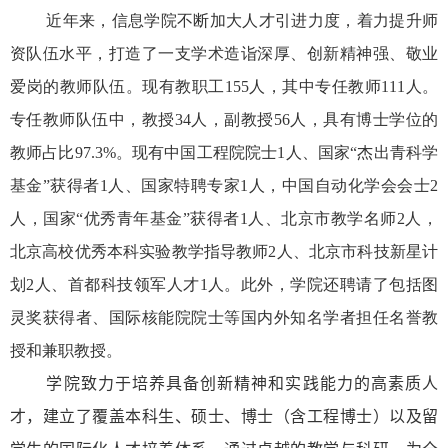
近年来，信息学院不断加大人才引进力度，着力提升师
资队伍水平，打造了一支学术造诣深厚、创新精神强、敬业
爱岗的教师队伍。现有教职工
155
人，其中专任教师
111
人。
专任教师队伍中，教授
34
人，副教授
56
人，具有博士学位的
教师占比
97.3%
。现有中国工程院院士
1
人、国家“杰出青科学
基金”获得者
1
人、国家特聘专家
1
人，中国自动化学会会士
2
人，国家“优秀青年基金”获得者
1
人、北京市教学名师
2
人，
北京高校优秀本科实验教学指导教师
2
人、北京市科技新星计
划
2
人、首都科技领军人才
1
人。此外，学院还聘请了包括图
灵奖获得者、国际核能院院士等国内外知名学者担任名誉教
授和兼职教授。
学院致力于培养具备创新精神和实践能力的高素质人
才，建立了覆盖本科生、硕士、博士（含工程博士）以及留