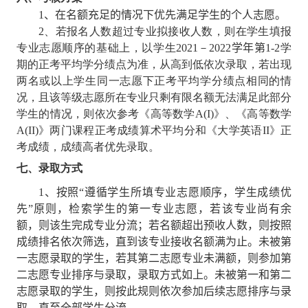
1
、
在名额充足的情况下优先满足学生的个人志愿。
2
、若报名人数超过专业拟接收人数，则在学生填报
专业志愿顺序的基础上，以学生
2021
－
2022
学年
第
1-2
学
期的正考平均学分绩点为准，从高到低依次录取，若出现
两名或以上学生同一志愿下正考平均学分绩点相同的情
况，且该等级志愿所在专业只剩有限名额无法满足此部分
学生的情况，则依次参考《高等数学
A(I)
》、《高等数学
A(II)
》两门课程正考成绩算术平均分和《大学英语
II
》正
考成绩，成绩高者优先录取。
七、录取方式
1
、按照“遵循学生所填专业志愿顺序，学生成绩优
先”原则，检索学生的第一专业志愿，若该专业尚有余
额，则该生完成专业分流；若名额超出预收人数，则按照
成绩排名依次筛选，直到该专业接收名额满为止。
未被
第
一志愿录取的学生，
若其
第二志愿专业未
满额
，
则
参加
第
二志愿专业
排序
与
录取
，
录取方式如上
。未被第一和第二
志愿录取的学生，则按此规则依次参加后续
志愿排序与录
取，直至
全部学生分流。