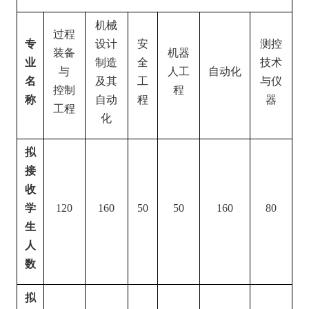
机械
过程
专
设计
安
测控
装备
机器
业
制造
全
技术
与
人工
自动化
名
及其
工
与仪
控制
程
称
自动
程
器
工程
化
拟
接
收
学
120
160
50
50
160
80
生
人
数
拟