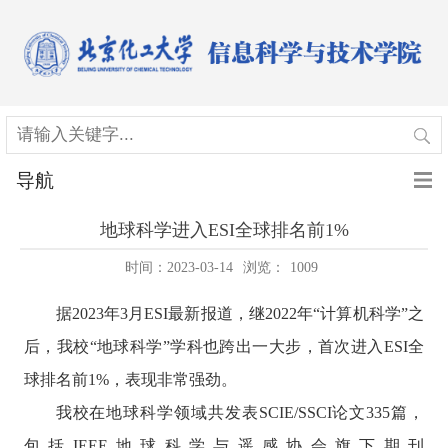
导航
地球科学进入ESI全球排名前1%
时间：2023-03-14
浏览：
1009
据
2023
年
3
月
ESI
最新报道，继
2022
年“计算机科学”之
后，我校“地球科学”学科也跨出一大步，首次进入
ESI
全
球排名前
1%
，表现非常强劲。
我校在地球科学领域共发表
SCIE/SSCI
论文
335
篇，
包括
IEEE
地球科学与遥感协会旗下期刊