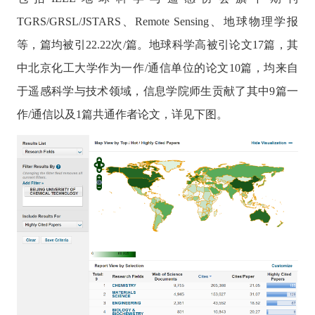
TGRS/GRSL/JSTARS
、
Remote Sensing
、地球物理学报
等，篇均被引
22.22
次
/
篇。地球科学高被引论文
17
篇，其
中北京化工大学作为一作
/
通信单位的论文
10
篇，均来自
于遥感科学与技术领域，信息学院师生贡献了其中
9
篇一
作
/
通信以及
1
篇共通作者论文，详见下图。