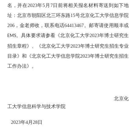
名，并在
2023
年
5
月
7
日前将相关报名材料寄送到如下地
址：北京市朝阳区北三环东路
15
号北京化工大学信息学院
206
，金老师收，联系电话
64413467
。邮寄请使用顺丰或
。具体要求请参看《
北京化工大学
2023
年博士研究生
EMS
招生章程
》、《
北京化工大学
2023
年博士研究生招生专业
目录
》和《
北京化工大学信息学院
2023
年博士研究生招生
工作办法
》。
北京化
工大学信息科学与技术学院
2023
年
4
月
28
日